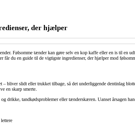
edienser, der hjælper
nder. Følsomme tænder kan gøre selv en kop kaffe eller en is til en udf
er får du en guide til de vigtigste ingredienser, der hjælper mod følsom
 bliver slidt eller trukket tilbage, så det underliggende dentinlag blott
ive en skarp smerte.
d og drikke, tandkødsproblemer eller tænderskæren. Uanset årsagen ha
lettere