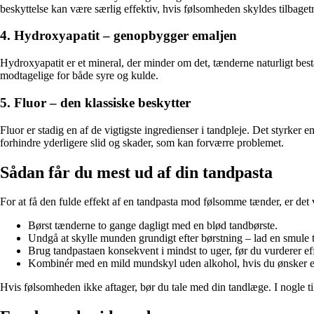
beskyttelse kan være særlig effektiv, hvis følsomheden skyldes tilbage
4. Hydroxyapatit – genopbygger emaljen
Hydroxyapatit er et mineral, der minder om det, tænderne naturligt bes
modtagelige for både syre og kulde.
5. Fluor – den klassiske beskytter
Fluor er stadig en af de vigtigste ingredienser i tandpleje. Det styrk
forhindre yderligere slid og skader, som kan forværre problemet.
Sådan får du mest ud af din tandpasta
For at få den fulde effekt af en tandpasta mod følsomme tænder, er det v
Børst tænderne to gange dagligt med en blød tandbørste.
Undgå at skylle munden grundigt efter børstning – lad en smule t
Brug tandpastaen konsekvent i mindst to uger, før du vurderer ef
Kombinér med en mild mundskyl uden alkohol, hvis du ønsker ek
Hvis følsomheden ikke aftager, bør du tale med din tandlæge. I nogle ti