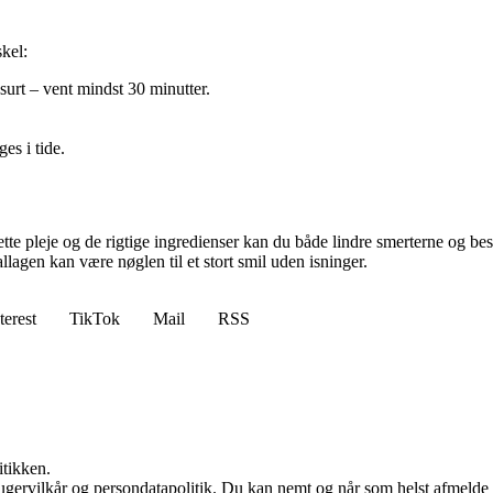
kel:
 surt – vent mindst 30 minutter.
es i tide.
 pleje og de rigtige ingredienser kan du både lindre smerterne og bes
llagen kan være nøglen til et stort smil uden isninger.
terest
TikTok
Mail
RSS
itikken.
ugervilkår og persondatapolitik. Du kan nemt og når som helst afmelde d