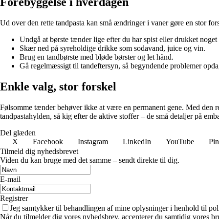
Forebyggelse i hverdagen
Ud over den rette tandpasta kan små ændringer i vaner gøre en stor fors
Undgå at børste tænder lige efter du har spist eller drukket noget
Skær ned på syreholdige drikke som sodavand, juice og vin.
Brug en tandbørste med bløde børster og let hånd.
Gå regelmæssigt til tandeftersyn, så begyndende problemer opdag
Enkle valg, stor forskel
Følsomme tænder behøver ikke at være en permanent gene. Med den rette
tandpastahylden, så kig efter de aktive stoffer – de små detaljer på emba
Del glæden
X
Facebook
Instagram
LinkedIn
YouTube
Pin
Tilmeld dig nyhedsbrevet
Viden du kan bruge med det samme – sendt direkte til dig.
E-mail
Registrer
Jeg samtykker til behandlingen af mine oplysninger i henhold til pol
Når du tilmelder dig vores nyhedsbrev, accepterer du samtidig vores br