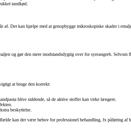
trukket tandkød.
tår af. Det kan hjælpe med at genopbygge mikroskopiske skader i emalje
er emaljen og gør den mere modstandsdygtig over for syreangreb. Selvom 
igtigt at bruge den korrekt:
andpasta blive siddende, så de aktive stoffer kan virke længere.
fekten.
stra beskyttelse.
lfælde kan der være behov for professionel behandling, fx påføring af be