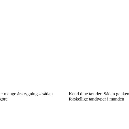
ter mange års rygning – sådan
Kend dine tænder: Sådan genken
 gøre
forskellige tandtyper i munden