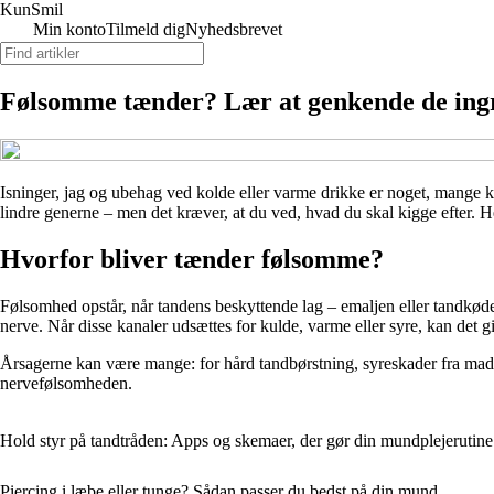
Kun
Smil
Min konto
Tilmeld dig
Nyhedsbrevet
Følsomme tænder? Lær at genkende de ingr
Isninger, jag og ubehag ved kolde eller varme drikke er noget, mange ke
lindre generne – men det kræver, at du ved, hvad du skal kigge efter. H
Hvorfor bliver tænder følsomme?
Følsomhed opstår, når tandens beskyttende lag – emaljen eller tandkødet –
nerve. Når disse kanaler udsættes for kulde, varme eller syre, kan det g
Årsagerne kan være mange: for hård tandbørstning, syreskader fra ma
nervefølsomheden.
Hold styr på tandtråden: Apps og skemaer, der gør din mundplejerutine 
Piercing i læbe eller tunge? Sådan passer du bedst på din mund