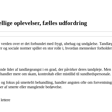
llige oplevelser, fælles udfordring
er verden over er det forbundet med frygt, ubehag og undgåelse. Tandl
er og sociale normer spiller en stor rolle i, hvordan mennesker forholder 
de lider af tandlægeangst i en grad, der påvirker deres tandpleje. Men 
e handler mere om skam, kontroltab eller mistillid til sundhedspersonale.
d og fokus på smertefri behandling, handler angsten ofte om forventnin
er af smerte eller manglende bedøvelse.
lettere