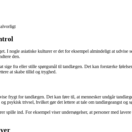
alvorligt
ntrol
et. I nogle asiatiske kulturer er det for eksempel almindeligt at udvise
åndtere den.
 at sige fra eller stille spørgsmål til tandlægen. Det kan forstærke følel
ere at skabe tillid og tryghed.
 vise frygt for tandlægen. Det kan føre til, at mennesker undgår tandlæ
g psykisk trivsel, hvilket gør det lettere at tale om tandlægeangst og s
er spille ind. For eksempel viser undersøgelser, at personer med laver
over