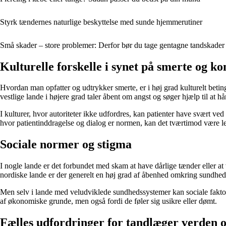
Styrk tændernes naturlige beskyttelse med sunde hjemmerutiner
Små skader – store problemer: Derfor bør du tage gentagne tandskader 
Kulturelle forskelle i synet på smerte og ko
Hvordan man opfatter og udtrykker smerte, er i høj grad kulturelt beting
vestlige lande i højere grad taler åbent om angst og søger hjælp til at h
I kulturer, hvor autoriteter ikke udfordres, kan patienter have svært ved
hvor patientinddragelse og dialog er normen, kan det tværtimod være lett
Sociale normer og stigma
I nogle lande er det forbundet med skam at have dårlige tænder eller at
nordiske lande er der generelt en høj grad af åbenhed omkring sundhed o
Men selv i lande med veludviklede sundhedssystemer kan sociale faktor
af økonomiske grunde, men også fordi de føler sig usikre eller dømt.
Fælles udfordringer for tandlæger verden 