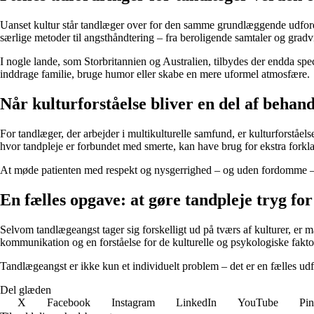
Uanset kultur står tandlæger over for den samme grundlæggende udford
særlige metoder til angsthåndtering – fra beroligende samtaler og gradvi
I nogle lande, som Storbritannien og Australien, tilbydes der endda spe
inddrage familie, bruge humor eller skabe en mere uformel atmosfære.
Når kulturforståelse bliver en del af behan
For tandlæger, der arbejder i multikulturelle samfund, er kulturforståelse
hvor tandpleje er forbundet med smerte, kan have brug for ekstra forklarin
At møde patienten med respekt og nysgerrighed – og uden fordomme – e
En fælles opgave: at gøre tandpleje tryg for
Selvom tandlægeangst tager sig forskelligt ud på tværs af kulturer, er m
kommunikation og en forståelse for de kulturelle og psykologiske fakto
Tandlægeangst er ikke kun et individuelt problem – det er en fælles ud
Del glæden
X
Facebook
Instagram
LinkedIn
YouTube
Pin