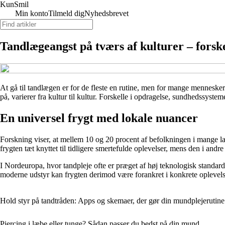
Kun
Smil
Min konto
Tilmeld dig
Nyhedsbrevet
Tandlægeangst på tværs af kulturer – forske
At gå til tandlægen er for de fleste en rutine, men for mange mennesk
på, varierer fra kultur til kultur. Forskelle i opdragelse, sundhedssystem
En universel frygt med lokale nuancer
Forskning viser, at mellem 10 og 20 procent af befolkningen i mange lan
frygten tæt knyttet til tidligere smertefulde oplevelser, mens den i andr
I Nordeuropa, hvor tandpleje ofte er præget af høj teknologisk standar
moderne udstyr kan frygten derimod være forankret i konkrete oplevels
Hold styr på tandtråden: Apps og skemaer, der gør din mundplejerutine 
Piercing i læbe eller tunge? Sådan passer du bedst på din mund