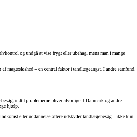
 selvkontrol og undgå at vise frygt eller ubehag, mens man i mange
sen af magtesløshed – en central faktor i tandlægeangst. I andre samfund,
gebesøg, indtil problemerne bliver alvorlige. I Danmark og andre
øge hjælp.
e indkomst eller uddannelse oftere udskyder tandlægebesøg – ikke kun