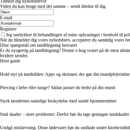
Tilmeld dig nyhedsbrevet
Viden du kan bruge med det samme – sendt direkte til dig.
E-mail
Registrer
Jeg samtykker til behandlingen af mine oplysninger i henhold til pol
Når du tilmelder dig vores nyhedsbrev, accepterer du samtidig vores br
Dine spørgsmål om tandblegning besvaret
Er du nysgerrig på tandblegning? Denne e-bog svarer på de mest almind
hvidere tænder.
Hent guide
Hold styr på tandtråden: Apps og skemaer, der gør din mundplejerutine 
Piercing i læbe eller tunge? Sådan passer du bedst på din mund
Styrk tændernes naturlige beskyttelse med sunde hjemmerutiner
Små skader – store problemer: Derfor bør du tage gentagne tandskader 
Undgå misfarvning: Disse fødevarer bør du undlade under klorhexidin