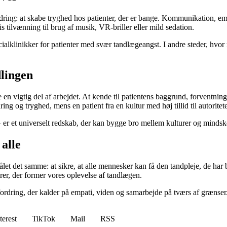
ring: at skabe tryghed hos patienter, der er bange. Kommunikation, e
s tilvænning til brug af musik, VR-briller eller mild sedation.
cialklinikker for patienter med svær tandlægeangst. I andre steder, hvor
dlingen
 en vigtig del af arbejdet. At kende til patientens baggrund, forventninge
g og tryghed, mens en patient fra en kultur med høj tillid til autoriteter
r et universelt redskab, der kan bygge bro mellem kulturer og mindsk
 alle
ålet det samme: at sikre, at alle mennesker kan få den tandpleje, de har
rer, der former vores oplevelse af tandlægen.
fordring, der kalder på empati, viden og samarbejde på tværs af grænser
terest
TikTok
Mail
RSS