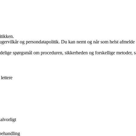
itikken.
ugervilkår og persondatapolitik. Du kan nemt og når som helst afmelde d
elige spørgsmål om proceduren, sikkerheden og forskellige metoder, så 
lettere
alvorligt
behandling