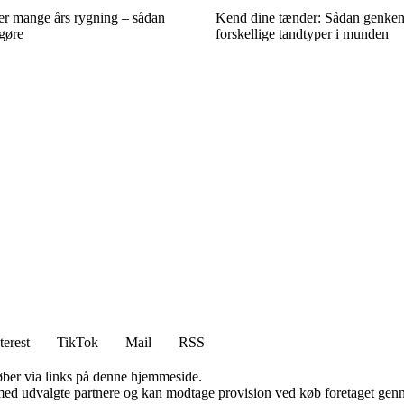
ter mange års rygning – sådan
Kend dine tænder: Sådan genken
 gøre
forskellige tandtyper i munden
terest
TikTok
Mail
RSS
 køber via links på denne hjemmeside.
med udvalgte partnere og kan modtage provision ved køb foretaget gennem